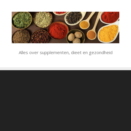
Ga
naar
de
inhoud
Alles over supplementen, dieet en gezondheid