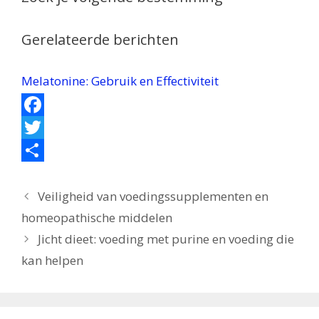
Gerelateerde berichten
Melatonine: Gebruik en Effectiviteit
F
a
T
c
w
D
e
i
e
Veiligheid van voedingssupplementen en
homeopathische middelen
b
t
l
Jicht dieet: voeding met purine en voeding die
o
t
e
kan helpen
o
e
n
k
r