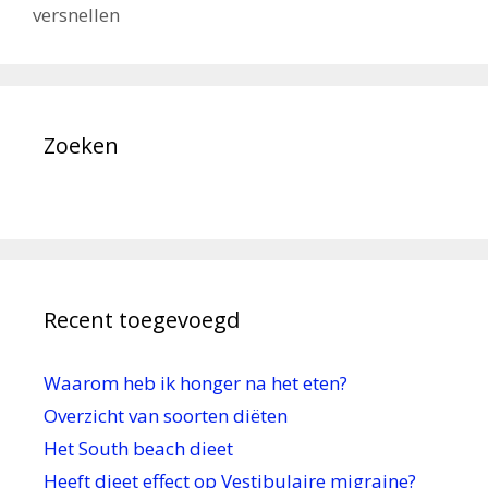
versnellen
o
t
e
o
e
n
k
r
Zoeken
Recent toegevoegd
Waarom heb ik honger na het eten?
Overzicht van soorten diëten
Het South beach dieet
Heeft dieet effect op Vestibulaire migraine?