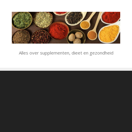
Ga
naar
de
inhoud
Alles over supplementen, dieet en gezondheid