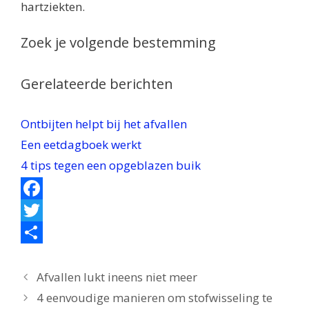
hartziekten.
Zoek je volgende bestemming
Gerelateerde berichten
Ontbijten helpt bij het afvallen
Een eetdagboek werkt
4 tips tegen een opgeblazen buik
F
a
T
c
w
D
e
i
e
Afvallen lukt ineens niet meer
4 eenvoudige manieren om stofwisseling te
b
t
l