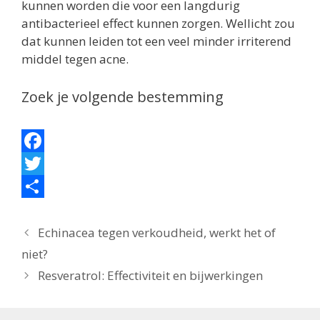
kunnen worden die voor een langdurig
antibacterieel effect kunnen zorgen. Wellicht zou
dat kunnen leiden tot een veel minder irriterend
middel tegen acne.
Zoek je volgende bestemming
F
a
T
c
w
D
e
i
e
Echinacea tegen verkoudheid, werkt het of
niet?
b
t
l
Resveratrol: Effectiviteit en bijwerkingen
o
t
e
o
e
n