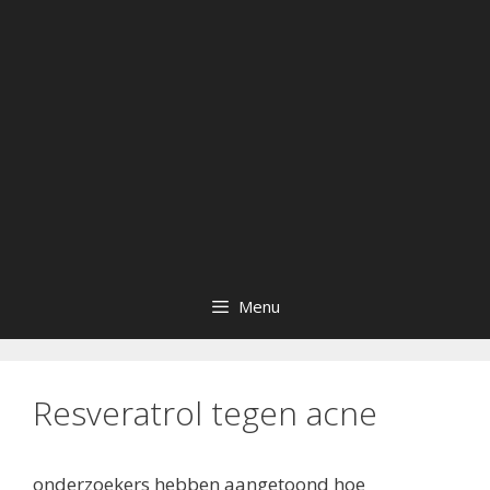
Menu
Resveratrol tegen acne
onderzoekers
hebben aangetoond hoe