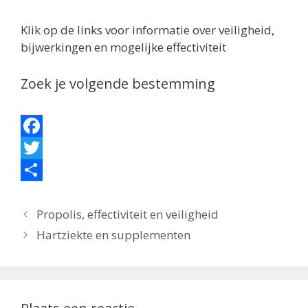
Klik op de links voor informatie over veiligheid,
bijwerkingen en mogelijke effectiviteit
Zoek je volgende bestemming
F
a
T
c
w
D
e
i
e
Propolis, effectiviteit en veiligheid
Hartziekte en supplementen
b
t
l
o
t
e
o
e
n
k
r