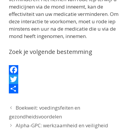
medicijnen via de mond inneemt, kan de
effectiviteit van uw medicatie verminderen. Om
deze interactie te voorkomen, moet u rode iep
minstens een uur na de medicatie die u via de
mond heeft ingenomen, innemen.
Zoek je volgende bestemming
F
a
T
c
w
D
e
i
e
Boekweit: voedingsfeiten en
gezondheidsvoordelen
b
t
l
Alpha-GPC: werkzaamheid en veiligheid
o
t
e