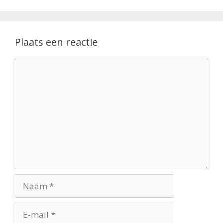
o
e
n
k
r
Plaats een reactie
Reactie
Naam
E-
mail