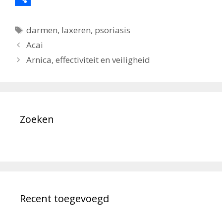
c
w
D
Tags
e
i
e
darmen
,
laxeren
,
psoriasis
Acai
b
t
l
Arnica, effectiviteit en veiligheid
o
t
e
o
e
n
k
r
Zoeken
Recent toegevoegd