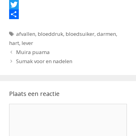
F
a
T
c
w
D
Tags
e
i
e
afvallen
,
bloeddruk
,
bloedsuiker
,
darmen
,
hart
,
lever
b
t
l
Muira puama
o
t
e
Sumak voor en nadelen
o
e
n
k
r
Plaats een reactie
Reactie