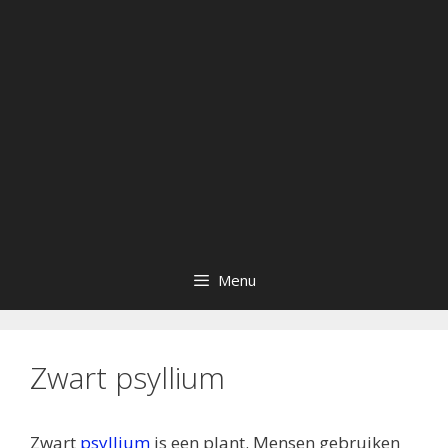
Menu
Zwart psyllium
Zwart
psyllium
is
een plant. Mensen gebruiken